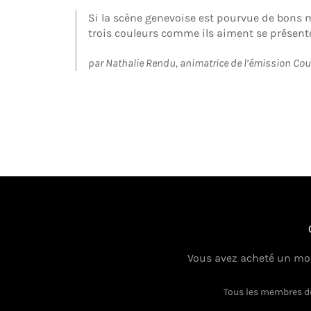
Si la scène genevoise est pourvue de bons mu
trois couleurs comme ils aiment se présente
par Nathalie Rendu, animatrice de l’émission Coun
Vous avez acheté un mor
Tous les membres du