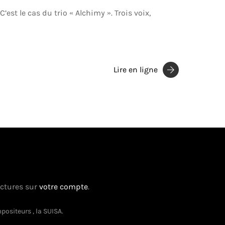
st le cas du trio « Alchimy ». Trois voix,
Lire en ligne
actures sur
votre compte
.
Retou
ositeurs , la SUISA.
en