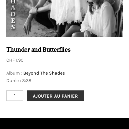
Thunder and Butterflies
CHF
1.90
Album :
Beyond The Shades
Durée : 3:38
quantité
AJOUTER AU PANIER
de
Thunder
and
Butterflies