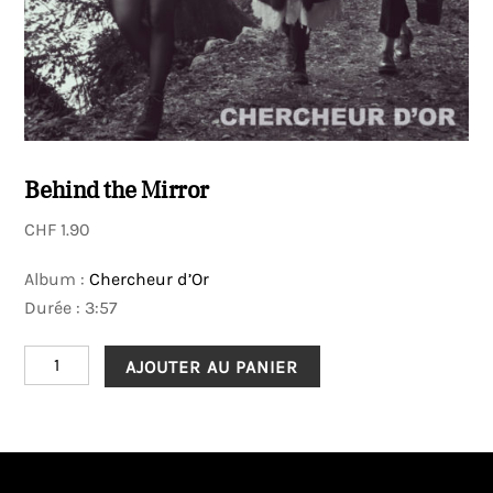
Behind the Mirror
CHF
1.90
Album :
Chercheur d’Or
Durée : 3:57
quantité
AJOUTER AU PANIER
de
Behind
the
Mirror