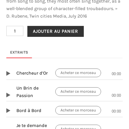
from song to song, they most often sing together, as a
well-blended group of character-filled troubadours. »
D. Rubene, Twin cities Media, July 2016
quantité
AJOUTER AU PANIER
de
Chercheur
d'Or
EXTRAITS
Chercheur d’Or
Acheter ce morceau
00:00
Un Brin de
Acheter ce morceau
Passion
00:00
Bord à Bord
Acheter ce morceau
00:00
Je te demande
Acheter ce morceau