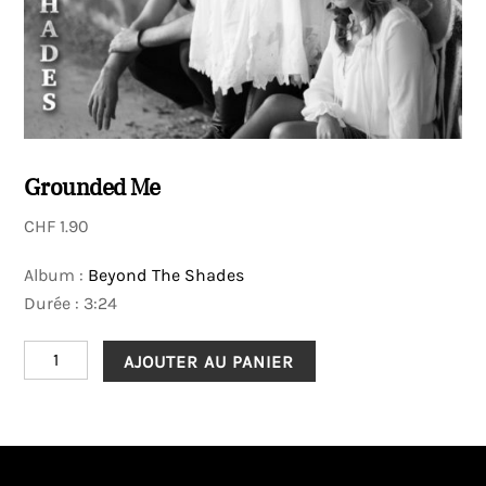
Grounded Me
CHF
1.90
Album :
Beyond The Shades
Durée : 3:24
quantité
AJOUTER AU PANIER
de
Grounded
Me