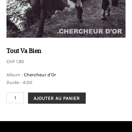
Tout Va Bien
CHF
1.90
Album :
Chercheur d’Or
Durée : 4:00
quantité
AJOUTER AU PANIER
de
Tout
Va
Bien